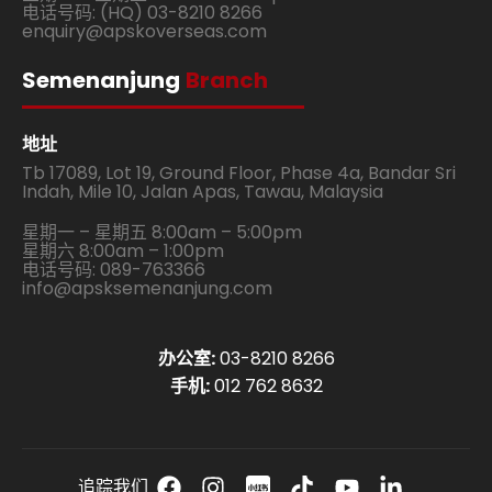
电话号码: (HQ) 03-8210 8266
enquiry@apskoverseas.com
Semenanjung
Branch
地址
Tb 17089, Lot 19, Ground Floor, Phase 4a, Bandar Sri
Indah, Mile 10, Jalan Apas, Tawau, Malaysia
星期一 – 星期五 8:00am – 5:00pm
星期六 8:00am – 1:00pm
电话号码: 089-763366
info@apsksemenanjung.com
办公室:
03-8210 8266
手机:
012 762 8632
追踪我们