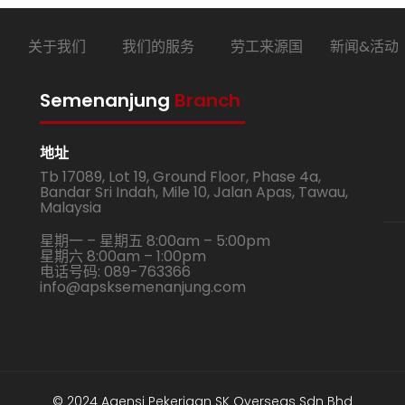
页
关于我们
我们的服务
劳工来源国
新闻&活动
Semenanjung
Branch
地址
Tb 17089, Lot 19, Ground Floor, Phase 4a,
Bandar Sri Indah, Mile 10, Jalan Apas, Tawau,
Malaysia
星期一 – 星期五 8:00am – 5:00pm
星期六 8:00am – 1:00pm
电话号码: 089-763366
info@apsksemenanjung.com
© 2024 Agensi Pekerjaan SK Overseas Sdn Bhd