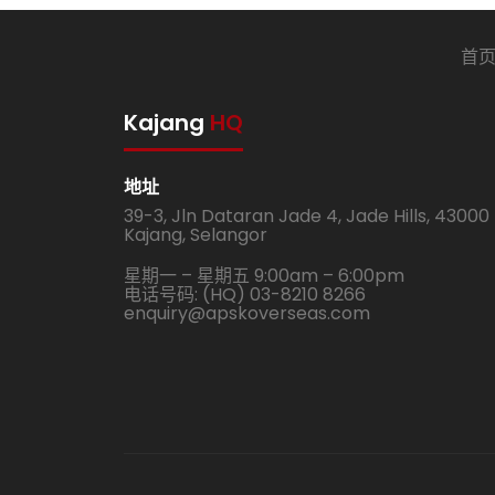
首
Kajang
HQ
地址
39-3, Jln Dataran Jade 4, Jade Hills, 43000
Kajang, Selangor
星期一 – 星期五 9:00am – 6:00pm
电话号码: (HQ) 03-8210 8266
enquiry@apskoverseas.com