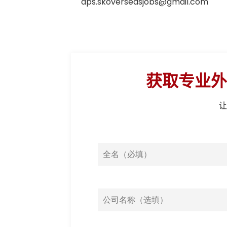
aps.skoverseasjobs@gmail.com
获取专业外
让