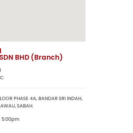
N
SDN BHD (Branch)
)
9C
FLOOR PHASE 4A, BANDAR SRI INDAH,
 TAWAU, SABAH.
 5:00pm