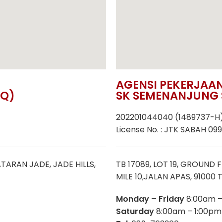
AGENSI PEKERJAA
HQ)
SK SEMENANJUNG 
202201044040 (1489737-H
License No. : JTK SABAH 09
TARAN JADE, JADE HILLS,
TB 17089, LOT 19, GROUND 
MILE 10,JALAN APAS, 91000
Monday – Friday
8:00am –
Saturday
8:00am – 1:00pm