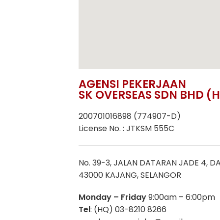
AGENSI PEKERJAAN
SK OVERSEAS SDN BHD (
200701016898 (774907-D)
License No. : JTKSM 555C
No. 39-3, JALAN DATARAN JADE 4, DA
43000 KAJANG, SELANGOR
Monday – Friday
9:00am – 6:00pm
Tel
: (HQ) 03-8210 8266